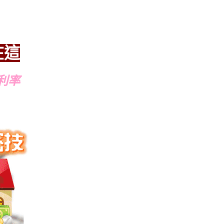
在這
利率