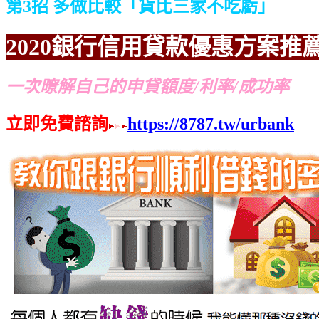
第3招 多做比較「貨比三家不吃虧」
2020銀行信用貸款優惠方案推
一次暸解自己的申貸額度/利率/成功率
立即免費諮詢
https://8787.tw/urbank